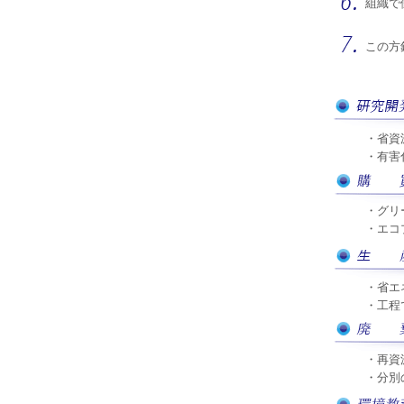
組織で
この方
・省資
・有害
・グリ
・エコ
・省エ
・工程
・再資
・分別