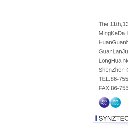
The 11th,13t
MingKeDa l
HuanGuanN
GuanLanJu
LongHua New
ShenZhen C
TEL:86-75
FAX:86-75
SYNZTE