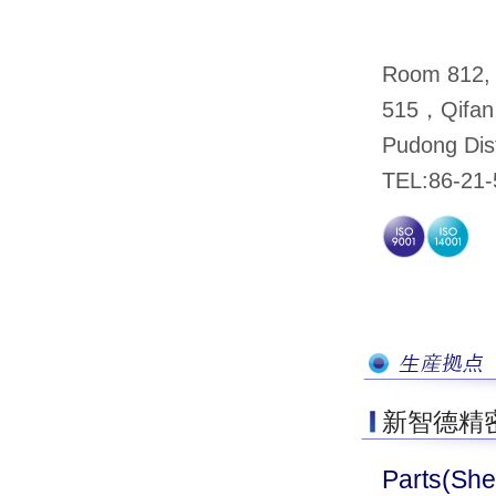
Room 812, B
515，Qifan
Pudong Dist
TEL:86-21
新智德精
Parts(She